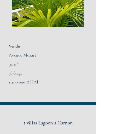
Vendu
Avenue Mozart
94 m
²
5è étage
1 490 000
€ HAI
5 villas Lagoon à
Carnon